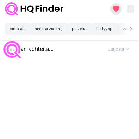
pinta-ala
hinta-arvio (m²)
palvelut
tilatyyppi
vastuull
Haetaan kohteita...
Järjestä