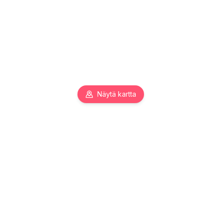
Näytä kartta
Pääkaupunkiseudun toimitilojen asiantuntija. Autamme