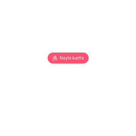
Näytä kartta
Pääkaupunkiseudun toimitilojen asiantuntija. Autamme