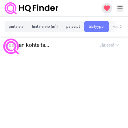
pinta-ala
hinta-arvio (m²)
palvelut
tilatyyppi
vastuull
Haetaan kohteita...
Järjestä