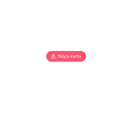
Näytä kartta
Pääkaupunkiseudun toimitilojen asiantuntija. Autamme