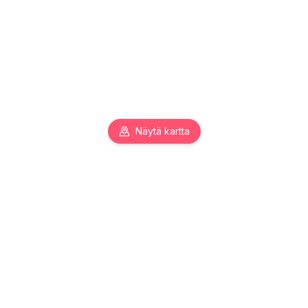
Näytä kartta
Pääkaupunkiseudun toimitilojen asiantuntija. Autamme