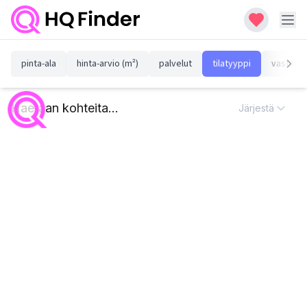
pinta-ala
hinta-arvio (m²)
palvelut
tilatyyppi
vastuull
Haetaan kohteita...
Järjestä