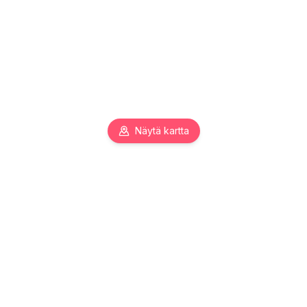
Näytä kartta
Pääkaupunkiseudun toimitilojen asiantuntija. Autamme