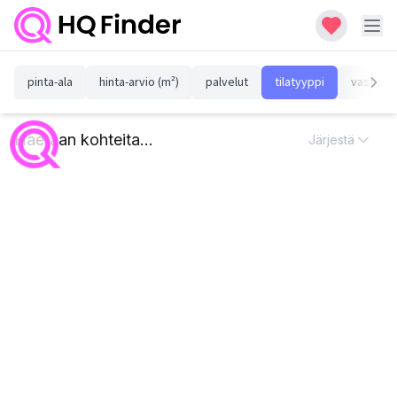
pinta-ala
hinta-arvio (m²)
palvelut
tilatyyppi
vastuull
Haetaan kohteita...
Järjestä