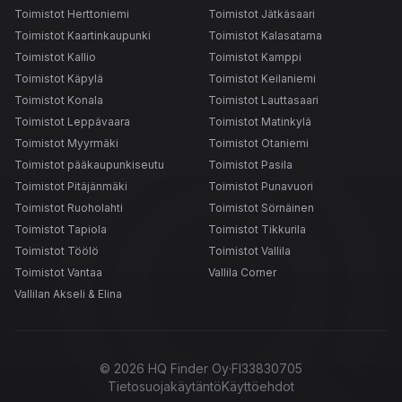
Toimistot Herttoniemi
Toimistot Jätkäsaari
Toimistot Kaartinkaupunki
Toimistot Kalasatama
Toimistot Kallio
Toimistot Kamppi
Toimistot Käpylä
Toimistot Keilaniemi
Toimistot Konala
Toimistot Lauttasaari
Toimistot Leppävaara
Toimistot Matinkylä
Toimistot Myyrmäki
Toimistot Otaniemi
Toimistot pääkaupunkiseutu
Toimistot Pasila
Toimistot Pitäjänmäki
Toimistot Punavuori
Toimistot Ruoholahti
Toimistot Sörnäinen
Toimistot Tapiola
Toimistot Tikkurila
Toimistot Töölö
Toimistot Vallila
Toimistot Vantaa
Vallila Corner
Vallilan Akseli & Elina
©
2026
HQ Finder Oy
·
FI33830705
Tietosuojakäytäntö
Käyttöehdot