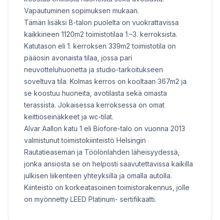
Vapautuminen sopimuksen mukaan.
Tämän lisäksi B-talon puolelta on vuokrattavissa
kaikkineen 1120m2 toimistotilaa 1.–3. kerroksista.
Katutason eli 1. kerroksen 339m2 toimistotila on
pääosin avonaista tilaa, jossa pari
neuvotteluhuonetta ja studio-tarkoitukseen
soveltuva tila. Kolmas kerros on kooltaan 367m2 ja
se koostuu huoneita, avotilasta sekä omasta
terassista. Jokaisessa kerroksessa on omat
keittiöseinäkkeet ja wc-tilat.
Alvar Aallon katu 1 eli Biofore-talo on vuonna 2013
valmistunut toimistokiinteistö Helsingin
Rautatieaseman ja Töölönlahden läheisyydessä,
jonka ansiosta se on helposti saavutettavissa kaikilla
julkisen liikenteen yhteyksillä ja omalla autolla.
Kiinteistö on korkeatasoinen toimistorakennus, jolle
on myönnetty LEED Platinum- sertifikaatti.