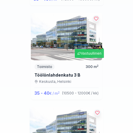
Vastuullinen
2
Toimisto
300
m
Töölönlahdenkatu 3 B
Keskusta,
Helsinki
35 - 40
2
(
10500 - 12000
€ / kk
)
€ / m