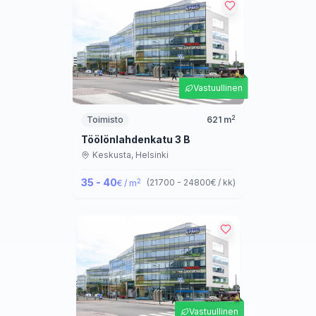
Vastuullinen
2
Toimisto
621
m
Töölönlahdenkatu 3 B
Keskusta,
Helsinki
35 - 40
2
(
21700 - 24800
€ / kk
)
€ / m
Vastuullinen