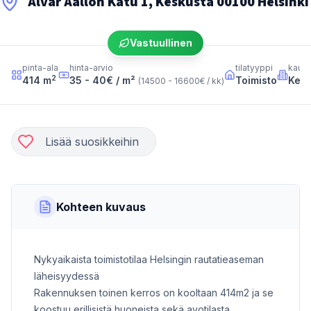
Alvar Aallon Katu 1, Keskusta 00100 Helsinki
Vastuullinen
pinta-ala
hinta-arvio
tilatyyppi
kaup
2
414
m
35 - 40
€ / m²
Toimisto
Kesk
(
14500 - 16600
€ / kk
)
Lisää suosikkeihin
Kohteen kuvaus
Nykyaikaista toimistotilaa Helsingin rautatieaseman
läheisyydessä
Rakennuksen toinen kerros on kooltaan 414m2 ja se
koostuu erillisistä huoneista sekä avotilasta.