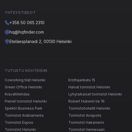
YHTEYSTIEDOT
+358 50 065 2310
hq@hqfinder.com
Eteläesplanadi 2, 00130 Helsinki
TUTUSTU KOHTEISIIN
Coworking tilat Helsinki
Erottajankatu 15
Green Office Helsinki
Halvat toimistot Helsinki
Kravattitehdas
Lyhytaikaiset toimistot Helsinki
Pienet toimistot Helsinki
Robert Huberin tie 16
Spektri Business Park
Toimistohotellit Helsinki
Toimistot Arabianranta
Toimistot Aviapolis
Toimistot Espoo
Toimistot Hakaniemi
Toimistot Helsinki
Toimistot Hernesaari