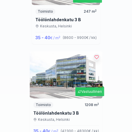
2
Toimisto
247
m
Töölönlahdenkatu 3 B
Keskusta,
Helsinki
35 - 40
2
(
8600 - 9900
€ / kk
)
€ / m
Vastuullinen
2
Toimisto
1208
m
Töölönlahdenkatu 3 B
Keskusta,
Helsinki
35 - 40
2
(
42300 - 48300
€ / kk
)
€ / m