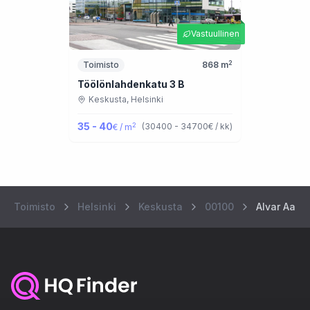
Vastuullinen
2
Toimisto
868
m
Töölönlahdenkatu 3 B
Keskusta,
Helsinki
35 - 40
2
(
30400 - 34700
€ / kk
)
€ / m
Toimisto
Helsinki
Keskusta
00100
Alvar Aallo