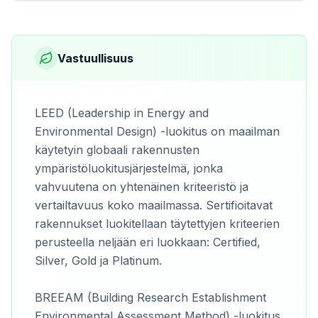
Vastuullisuus
LEED (Leadership in Energy and
Environmental Design) -luokitus on maailman
käytetyin globaali rakennusten
ympäristöluokitusjärjestelmä, jonka
vahvuutena on yhtenäinen kriteeristö ja
vertailtavuus koko maailmassa. Sertifioitavat
rakennukset luokitellaan täytettyjen kriteerien
perusteella neljään eri luokkaan: Certified,
Silver, Gold ja Platinum.
BREEAM (Building Research Establishment
Environmental Assessment Method) -luokitus