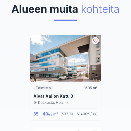
Alueen muita
kohteita
2
Toimisto
1535
m
Alvar Aallon Katu 3
Keskusta,
Helsinki
35 - 40
2
(
53700 - 61400
€ / kk
)
€ / m