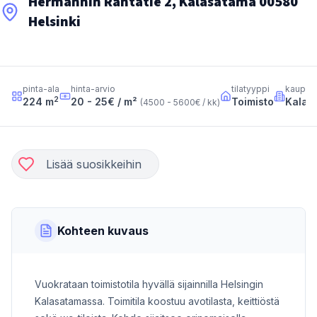
Hermannin Rantatie 2, Kalasatama 00580
Helsinki
pinta-ala
hinta-arvio
tilatyyppi
kaupun
2
224
m
20 - 25
€ / m²
Toimisto
Kalas
(
4500 - 5600
€ / kk
)
Lisää suosikkeihin
Kohteen kuvaus
Vuokrataan toimistotila hyvällä sijainnilla Helsingin
Kalasatamassa. Toimitila koostuu avotilasta, keittiöstä