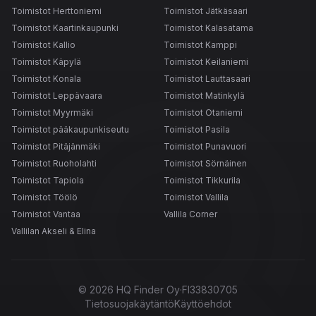
Toimistot Herttoniemi
Toimistot Jätkäsaari
Toimistot Kaartinkaupunki
Toimistot Kalasatama
Toimistot Kallio
Toimistot Kamppi
Toimistot Käpylä
Toimistot Keilaniemi
Toimistot Konala
Toimistot Lauttasaari
Toimistot Leppävaara
Toimistot Matinkylä
Toimistot Myyrmäki
Toimistot Otaniemi
Toimistot pääkaupunkiseutu
Toimistot Pasila
Toimistot Pitäjänmäki
Toimistot Punavuori
Toimistot Ruoholahti
Toimistot Sörnäinen
Toimistot Tapiola
Toimistot Tikkurila
Toimistot Töölö
Toimistot Vallila
Toimistot Vantaa
Vallila Corner
Vallilan Akseli & Elina
©
2026
HQ Finder Oy
·
FI33830705
Tietosuojakäytäntö
Käyttöehdot