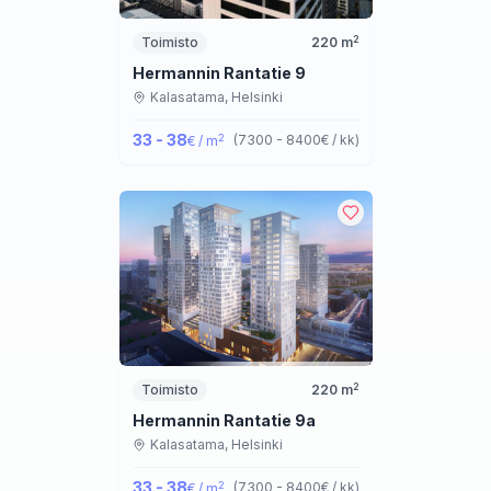
2
Toimisto
220
m
Hermannin Rantatie 9
Kalasatama,
Helsinki
33 - 38
2
(
7300 - 8400
€ / kk
)
€ / m
2
Toimisto
220
m
Hermannin Rantatie 9a
Kalasatama,
Helsinki
33 - 38
2
(
7300 - 8400
€ / kk
)
€ / m