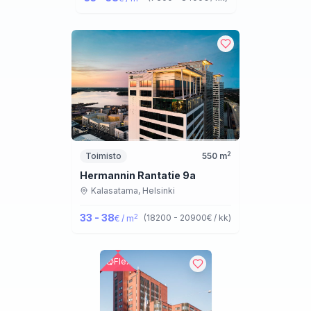
2
Toimisto
550
m
Hermannin Rantatie 9a
Kalasatama,
Helsinki
33 - 38
2
(
18200 - 20900
€ / kk
)
€ / m
Flex