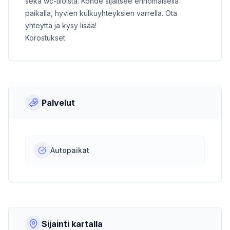
sekä wc-tiloista. Kohde sijaitsee erinomaisella
paikalla, hyvien kulkuyhteyksien varrella. Ota
yhteyttä ja kysy lisää!
Korostukset
Palvelut
Autopaikat
Sijainti kartalla