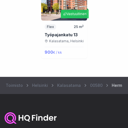
Vastuullinen
2
Flex
25
m
Työpajankatu 13
Kalasatama,
Helsinki
900
€ / kk
Toimisto
Helsinki
Kalasatama
00580
Hermann