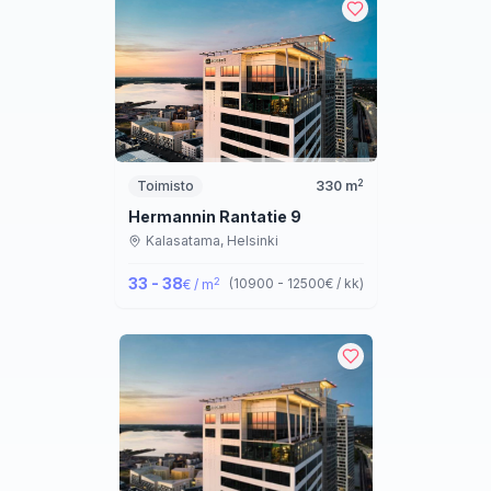
2
Toimisto
330
m
Hermannin Rantatie 9
Kalasatama,
Helsinki
33 - 38
2
(
10900 - 12500
€ / kk
)
€ / m