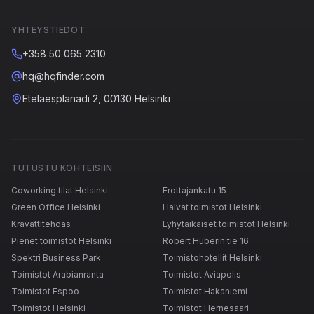
YHTEYSTIEDOT
+358 50 065 2310
hq@hqfinder.com
Eteläesplanadi 2, 00130 Helsinki
TUTUSTU KOHTEISIIN
Coworking tilat Helsinki
Erottajankatu 15
Green Office Helsinki
Halvat toimistot Helsinki
Kravattitehdas
Lyhytaikaiset toimistot Helsinki
Pienet toimistot Helsinki
Robert Huberin tie 16
Spektri Business Park
Toimistohotellit Helsinki
Toimistot Arabianranta
Toimistot Aviapolis
Toimistot Espoo
Toimistot Hakaniemi
Toimistot Helsinki
Toimistot Hernesaari