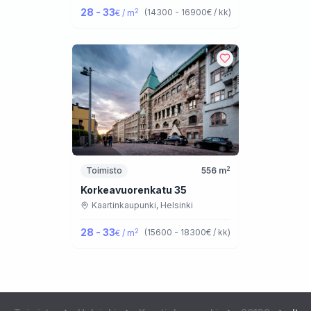
28 - 33
2
(
14300 - 16900
€ / kk
)
€ / m
2
Toimisto
556
m
Korkeavuorenkatu 35
Kaartinkaupunki,
Helsinki
28 - 33
2
(
15600 - 18300
€ / kk
)
€ / m