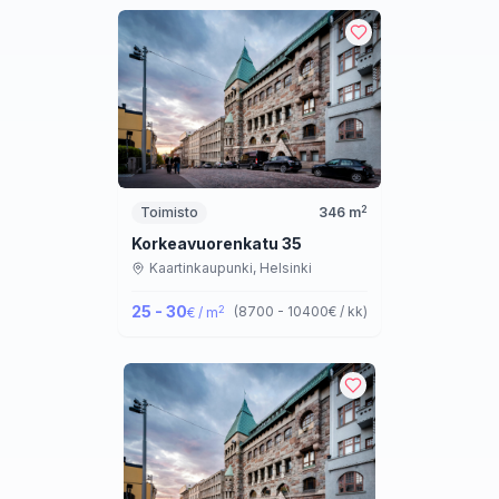
2
Toimisto
346
m
Korkeavuorenkatu 35
Kaartinkaupunki,
Helsinki
25 - 30
2
(
8700 - 10400
€ / kk
)
€ / m