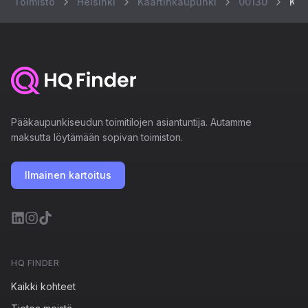
Toimisto
Helsinki
Kaartinkaupunki
00130
Kas
Pääkaupunkiseudun toimitilojen asiantuntija. Autamme
maksutta löytämään sopivan toimiston.
Ilmainen kartoitus
HQ FINDER
Kaikki kohteet