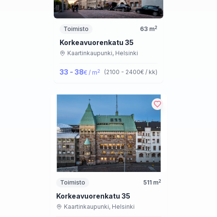
2
Toimisto
63
m
Korkeavuorenkatu 35
Kaartinkaupunki,
Helsinki
33 - 38
2
(
2100 - 2400
€ / kk
)
€ / m
2
Toimisto
511
m
Korkeavuorenkatu 35
Kaartinkaupunki,
Helsinki