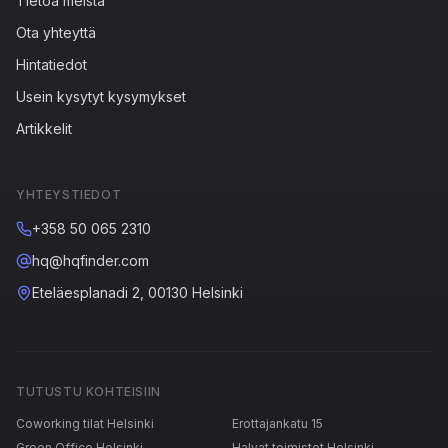
Tietoa meistä
Ota yhteyttä
Hintatiedot
Usein kysytyt kysymykset
Artikkelit
YHTEYSTIEDOT
+358 50 065 2310
hq@hqfinder.com
Eteläesplanadi 2, 00130 Helsinki
TUTUSTU KOHTEISIIN
Coworking tilat Helsinki
Erottajankatu 15
Green Office Helsinki
Halvat toimistot Helsinki