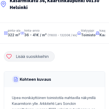
Kasarmikatu 36, Kaartinkaupunki 00130
Helsinki
pinta-ala
hinta-arvio
tilatyyppi
kaupu
2
322
m
36 - 41
€ / m²
Toimisto
Kaart
(
11600 - 13200
€ / kk
)
Lisää suosikkeihin
Kohteen kuvaus
Upea monikäyttöinen toimistotila mahtavilla näkymillä
Kasarmitorin ylle. Arkkitehti Lars Sonckin