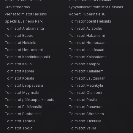
Kravattitehdas
Lyhytaikaiset toimistot Helsinki
Pienet toimistot Helsinki
Robert Huberin tie 16
Spektri Business Park
Toimistohotellit Helsinki
Toimistot Arabianranta
Toimistot Aviapolis
Toimistot Espoo
Toimistot Hakaniemi
Toimistot Helsinki
Toimistot Hernesaari
Toimistot Herttoniemi
Toimistot Jätkäsaari
Toimistot Kaartinkaupunki
Toimistot Kalasatama
Toimistot Kallio
Toimistot Kamppi
Toimistot Käpylä
Toimistot Keilaniemi
Toimistot Konala
Toimistot Lauttasaari
Toimistot Leppävaara
Toimistot Matinkylä
Toimistot Myyrmäki
Toimistot Otaniemi
Toimistot pääkaupunkiseutu
Toimistot Pasila
Toimistot Pitäjänmäki
Toimistot Punavuori
Toimistot Ruoholahti
Toimistot Sörnäinen
Toimistot Tapiola
Toimistot Tikkurila
Toimistot Töölö
Toimistot Vallila