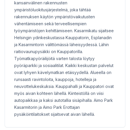
kansainvälinen rakennusten
ympäristöluokitusjärjestelmä, joka tähtää
rakennuksen käytön ympäristövaikutusten
vähentämiseen sekä terveellisempien
työympäristöjen kehittämiseen. Kasarmikatu sijaitsee
Helsingin ydinkeskustassa Kauppatorin, Esplanadin
ja Kasarmintorin välittömässä läheisyydessä. Lähin
raitiovaunupysäkki on Kauppatorilla.
Työmatkapyöräilijöitä varten talosta löytyy
pyöräparkki ja sosiaalitilat. Kaikki keskustan palvelut
ovat lyhyen kävelymatkan etäisyydellä. Alueella on
runsaasti ravintoloita, kauppoja, hotelleja ja
neuvottelukeskuksia. Kauppahalli ja Kauppatori ovat
myös aivan kohteen lähellä. Kiinteistöllä on viisi
autopaikkaa ja kaksi autotallia sisäpihalla. Aimo Park
Kasarmitorin ja Aimo Park Erottajan
pysäköintilaitokset sijaitsevat aivan lähellä.