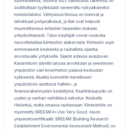
suunnittelema, vuonna 1923 valmistunut rakennus on
sisätiloiltaan tyylikkäästi saneerattu nykyaikaiseksi
toimistotaloksi. Viihtyisissä tiloissa on toimivat ja
tehokkaat pohjaratkaisut, ja tilat ovat helposti
muunneltavissa erilaisten tarpeiden mukaan
yrityskohtaisesti. Talon käyttäjät voivat vuokrata
neuvottelutilaa kiinteistön alakerrasta. Kiinteistö sopii
erinomaisesti keskeistä ja rauhallista sijaintia
arvostavalle yritykselle. Sijainti edessä avautuvan
Kasarmitorin äärellä tarjoaa arvokkaan ja seesteisen
ympäristön vain kivenheiton päässä keskustan
sykkeestä. Aluetta luonnehtii merelliseen
ympäristöön asettunut hallinto- ja
finanssirakennusten keskittymä. Kaartinkaupunki on
uuden ja vanhan viehättävä sekoitus. Keskellä
Helsinkiä, mutta omassa rauhassaan. Kiinteistölle on
myönnetty BREEAM In-Use Very Good -tason
ympäristösertifikaatti. BREEAM (Building Research
Establishment Environmental Assessment Method) on