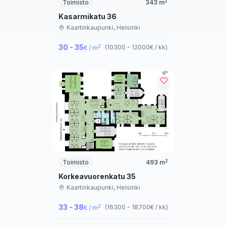
2
Toimisto
343
m
Kasarmikatu 36
Kaartinkaupunki,
Helsinki
30 - 35
2
(
10300 - 12000
€ / kk
)
€ / m
2
Toimisto
493
m
Korkeavuorenkatu 35
Kaartinkaupunki,
Helsinki
33 - 38
2
(
16300 - 18700
€ / kk
)
€ / m