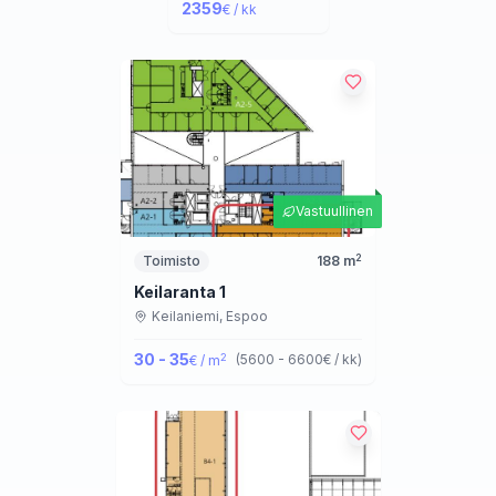
2359
€ / kk
Vastuullinen
2
Toimisto
188
m
Keilaranta 1
Keilaniemi,
Espoo
30 - 35
2
(
5600 - 6600
€ / kk
)
€ / m