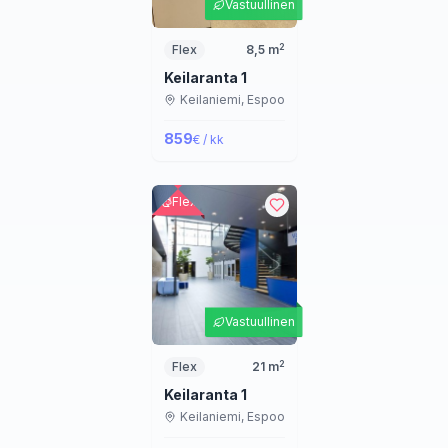
Vastuullinen
2
Flex
8,5
m
Keilaranta 1
Keilaniemi,
Espoo
859
€ / kk
Flex
Vastuullinen
2
Flex
21
m
Keilaranta 1
Keilaniemi,
Espoo