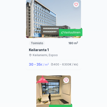
Vastuullinen
2
Toimisto
180
m
Keilaranta 1
Keilaniemi,
Espoo
30 - 35
2
(
5400 - 6300
€ / kk
)
€ / m
Flex