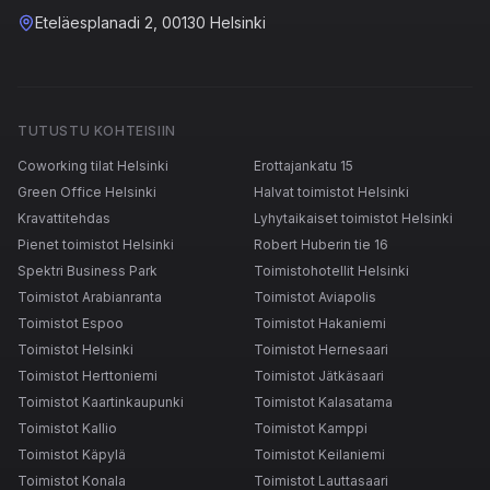
Eteläesplanadi 2, 00130 Helsinki
TUTUSTU KOHTEISIIN
Coworking tilat Helsinki
Erottajankatu 15
Green Office Helsinki
Halvat toimistot Helsinki
Kravattitehdas
Lyhytaikaiset toimistot Helsinki
Pienet toimistot Helsinki
Robert Huberin tie 16
Spektri Business Park
Toimistohotellit Helsinki
Toimistot Arabianranta
Toimistot Aviapolis
Toimistot Espoo
Toimistot Hakaniemi
Toimistot Helsinki
Toimistot Hernesaari
Toimistot Herttoniemi
Toimistot Jätkäsaari
Toimistot Kaartinkaupunki
Toimistot Kalasatama
Toimistot Kallio
Toimistot Kamppi
Toimistot Käpylä
Toimistot Keilaniemi
Toimistot Konala
Toimistot Lauttasaari