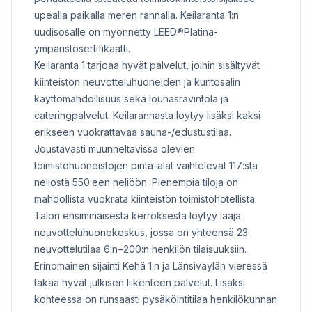
upealla paikalla meren rannalla. Keilaranta 1:n
uudisosalle on myönnetty LEED®Platina-
ympäristösertifikaatti.
Keilaranta 1 tarjoaa hyvät palvelut, joihin sisältyvät
kiinteistön neuvotteluhuoneiden ja kuntosalin
käyttömahdollisuus sekä lounasravintola ja
cateringpalvelut. Keilarannasta löytyy lisäksi kaksi
erikseen vuokrattavaa sauna-/edustustilaa.
Joustavasti muunneltavissa olevien
toimistohuoneistojen pinta-alat vaihtelevat 117:sta
neliöstä 550:een neliöön. Pienempiä tiloja on
mahdollista vuokrata kiinteistön toimistohotellista.
Talon ensimmäisestä kerroksesta löytyy laaja
neuvotteluhuonekeskus, jossa on yhteensä 23
neuvottelutilaa 6:n−200:n henkilön tilaisuuksiin.
Erinomainen sijainti Kehä 1:n ja Länsiväylän vieressä
takaa hyvät julkisen liikenteen palvelut. Lisäksi
kohteessa on runsaasti pysäköintitilaa henkilökunnan