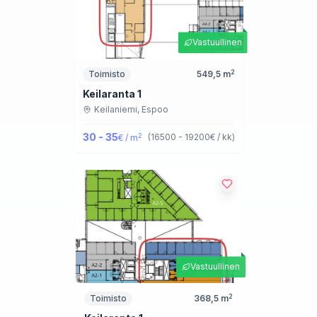
Vastuullinen
2
Toimisto
549,5
m
Keilaranta 1
Keilaniemi,
Espoo
30 - 35
2
(
16500 - 19200
€ / kk
)
€ / m
Vastuullinen
2
Toimisto
368,5
m