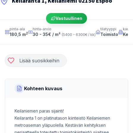
Keilaranta 1, Keilaniemi 02150 Espoo
Vastuullinen
pinta-ala
hinta-arvio
tilatyyppi
kaup
2
180,5
m
30 - 35
€ / m²
Toimisto
Keil
(
5400 - 6300
€ / kk
)
Lisää suosikkeihin
Kohteen kuvaus
Keilaniemen paras sijainti!
Keilaranta 1 on platinatason kiinteistö Keilaniemen
metroaseman yläpuolella. Kestävän kehityksen
periaatteella toteutettu toimistokiinteistö sijaitsee