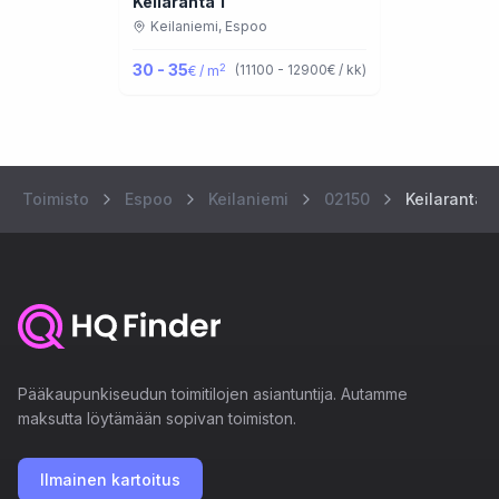
Keilaranta 1
Keilaniemi,
Espoo
30 - 35
2
(
11100 - 12900
€ / kk
)
€ / m
Toimisto
Espoo
Keilaniemi
02150
Keilaranta 1
Pääkaupunkiseudun toimitilojen asiantuntija. Autamme
maksutta löytämään sopivan toimiston.
Ilmainen kartoitus