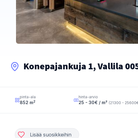
Konepajankuja 1, Vallila 00
pinta-ala
hinta-arvio
2
852
m
25 - 30
€ / m²
(
21300 - 25600
€
Lisää suosikkeihin