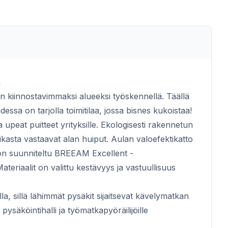
ä
n kiinnostavimmaksi alueeksi työskennellä. Täällä
ssa on tarjolla toimitilaa, jossa bisnes kukoistaa!
upeat puitteet yrityksille. Ekologisesti rakennetun
niikasta vastaavat alan huiput. Aulan valoefektikatto
s on suunniteltu BREEAM Excellent -
ateriaalit on valittu kestävyys ja vastuullisuus
illa, sillä lähimmät pysäkit sijaitsevat kävelymatkan
y pysäköintihalli ja työmatkapyöräilijöille