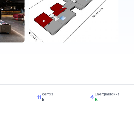
a
kerros
Energialuokka
5
B