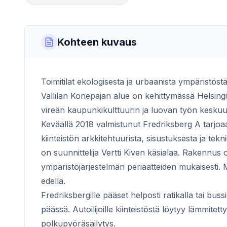
Kohteen kuvaus
Toimitilat ekologisesta ja urbaanista ympäristöst
Vallilan Konepajan alue on kehittymässä Helsingi
vireän kaupunkikulttuurin ja luovan työn keskuude
Keväällä 2018 valmistunut Fredriksberg A tarjoaa 
kiinteistön arkkitehtuurista, sisustuksesta ja tek
on suunnittelija Vertti Kiven käsialaa. Rakennu
ympäristöjärjestelmän periaatteiden mukaisesti. M
edellä.
Fredriksbergille pääset helposti ratikalla tai buss
päässä. Autoilijoille kiinteistöstä löytyy lämmitett
polkupyöräsäilytys.