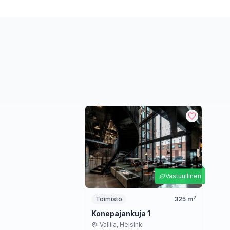
Vastuullinen
2
Toimisto
325
m
Konepajankuja 1
Vallila,
Helsinki