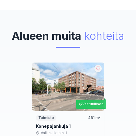
Alueen muita
kohteita
Vastuullinen
2
Toimisto
461
m
Konepajankuja 1
Vallila,
Helsinki