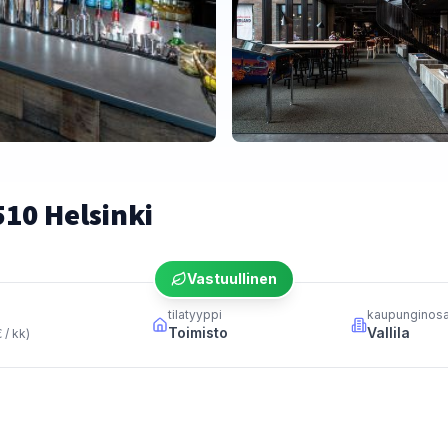
510 Helsinki
Vastuullinen
tilatyyppi
kaupunginos
Toimisto
Vallila
 / kk
)