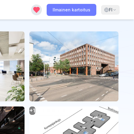
Ilmainen kartoitus
FI
+
1