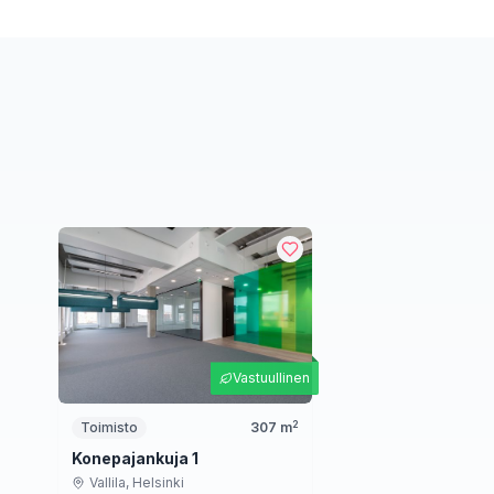
Vastuullinen
2
Toimisto
307
m
Konepajankuja 1
Vallila,
Helsinki