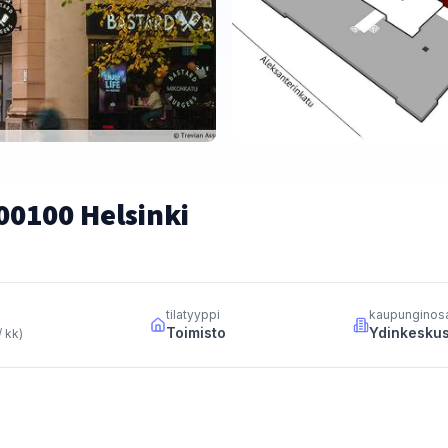
00100 Helsinki
tilatyyppi
kaupunginos
Toimisto
Ydinkesku
/ kk
)