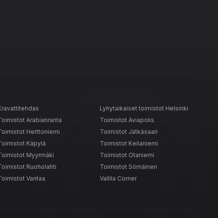
Kravattitehdas
Lyhytaikaiset toimistot Helsinki
Toimistot Arabianranta
Toimistot Aviapolis
Toimistot Herttoniemi
Toimistot Jätkäsaari
Toimistot Käpylä
Toimistot Keilaniemi
Toimistot Myyrmäki
Toimistot Otaniemi
Toimistot Ruoholahti
Toimistot Sörnäinen
Toimistot Vantaa
Vallila Corner