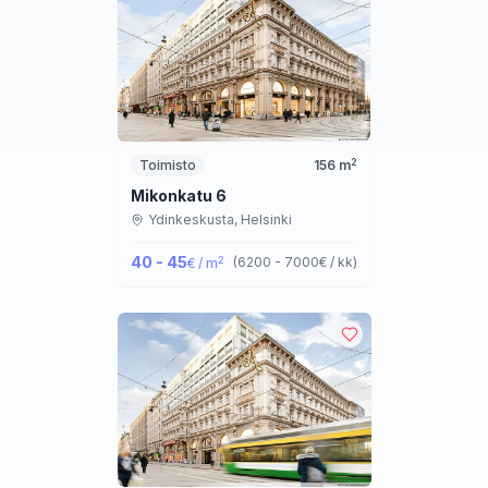
2
Toimisto
156
m
Mikonkatu 6
Ydinkeskusta,
Helsinki
40 - 45
2
(
6200 - 7000
€ / kk
)
€ / m