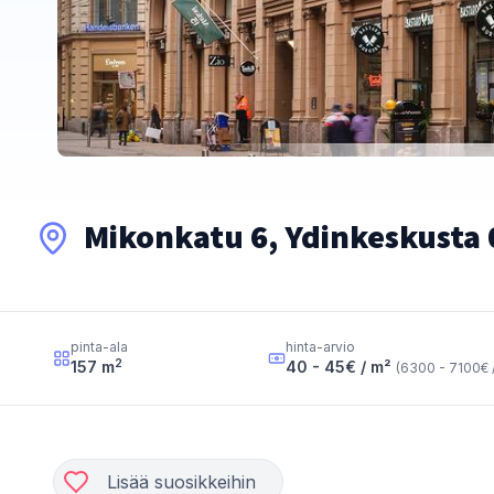
Mikonkatu 6, Ydinkeskusta 
pinta-ala
hinta-arvio
2
157
m
40 - 45
€ / m²
(
6300 - 7100
€ 
Lisää suosikkeihin