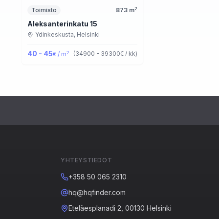
2
Toimisto
873
m
Aleksanterinkatu 15
Ydinkeskusta,
Helsinki
40 - 45
2
(
34900 - 39300
€ / kk
)
€ / m
YHTEYSTIEDOT
+358 50 065 2310
hq@hqfinder.com
Eteläesplanadi 2, 00130 Helsinki