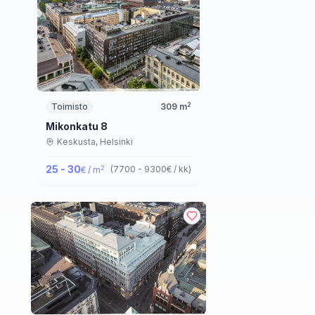
2
Toimisto
309
m
Mikonkatu 8
Keskusta,
Helsinki
25 - 30
2
(
7700 - 9300
€ / kk
)
€ / m