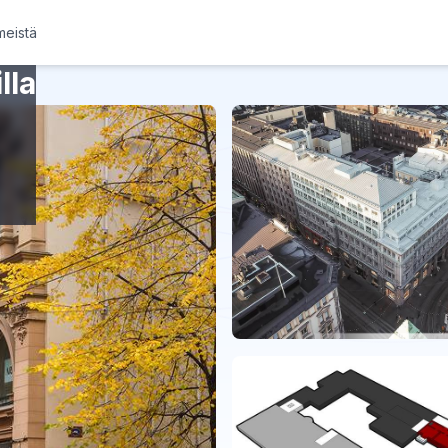
meistä
lla