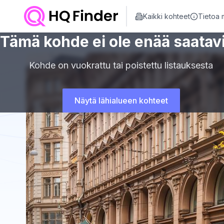
Kaikki kohteet
Tietoa 
Tämä kohde ei ole enää saatavi
Kohde on vuokrattu tai poistettu listauksesta
Näytä lähialueen kohteet