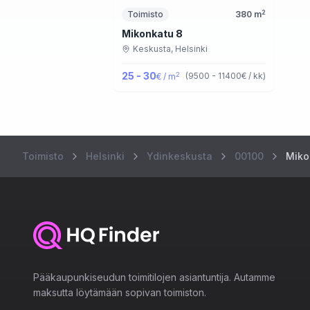
2
Toimisto
380
m
Mikonkatu 8
Keskusta,
Helsinki
25 - 30
2
(
9500 - 11400
€ / kk
)
€ / m
Toimisto
Helsinki
Ydinkeskusta
00100
Miko
Pääkaupunkiseudun toimitilojen asiantuntija. Autamme
maksutta löytämään sopivan toimiston.