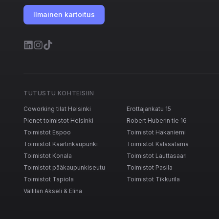
Ilmainen kartoitus
TUTUSTU KOHTEISIIN
Coworking tilat Helsinki
Erottajankatu 15
Pienet toimistot Helsinki
Robert Huberin tie 16
Toimistot Espoo
Toimistot Hakaniemi
Toimistot Kaartinkaupunki
Toimistot Kalasatama
Toimistot Konala
Toimistot Lauttasaari
Toimistot pääkaupunkiseutu
Toimistot Pasila
Toimistot Tapiola
Toimistot Tikkurila
Vallilan Akseli & Elina