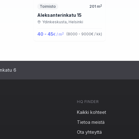
2
Toimisto
201
m
Aleksanterinkatu 15
Ydinkeskusta,
Helsinki
40 - 45
2
(
8000 - 9000
€ / kk
)
€ / m
nkatu 6
HQ FINDER
Kaikki kohteet
Tietoa meistä
Ota yhteyttä