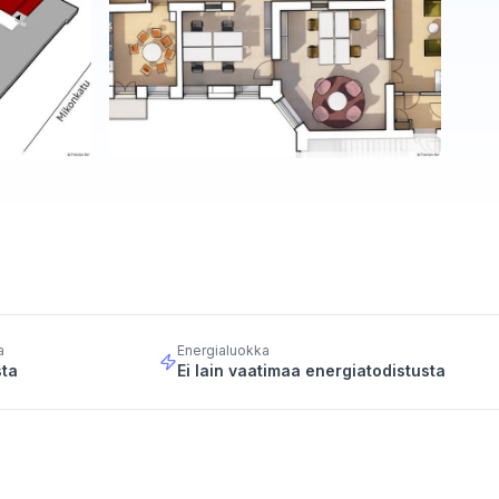
a
Energialuokka
sta
Ei lain vaatimaa energiatodistusta