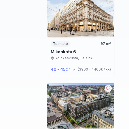
2
Toimisto
97
m
Mikonkatu 6
Ydinkeskusta,
Helsinki
40 - 45
2
(
3900 - 4400
€ / kk
)
€ / m