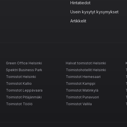
Hintatiedot
Usein kysytyt kysymykset
Artikkelit
Green Office Helsinki
Halvat toimistot Helsinki
Spektri Business Park
Toimistohotellit Helsinki
Toimistot Helsinki
Toimistot Hernesaari
Toimistot Kallio
Toimistot Kamppi
Toimistot Leppävaara
Toimistot Matinkylä
Toimistot Pitäjänmäki
Toimistot Punavuori
Toimistot Töölö
Toimistot Vallila