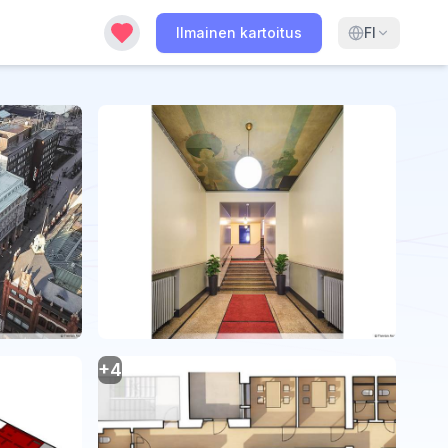
Ilmainen kartoitus
FI
+
4