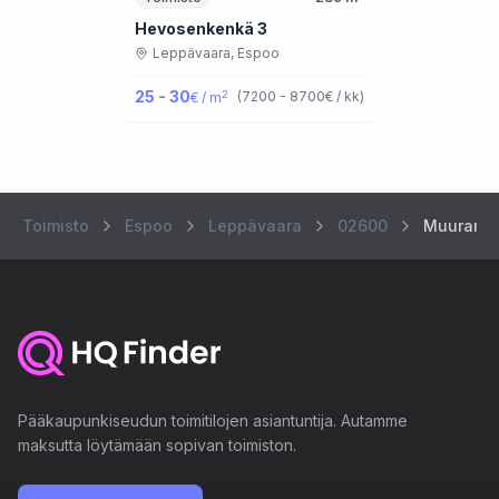
Hevosenkenkä 3
Leppävaara,
Espoo
25 - 30
2
(
7200 - 8700
€ / kk
)
€ / m
Toimisto
Espoo
Leppävaara
02600
Muurarink
Pääkaupunkiseudun toimitilojen asiantuntija. Autamme
maksutta löytämään sopivan toimiston.