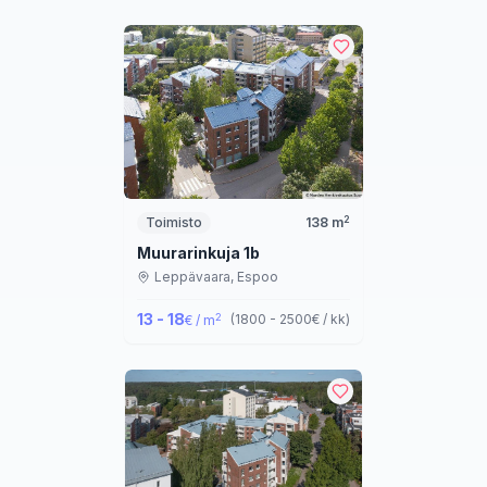
2
Toimisto
138
m
Muurarinkuja 1b
Leppävaara,
Espoo
13 - 18
2
(
1800 - 2500
€ / kk
)
€ / m