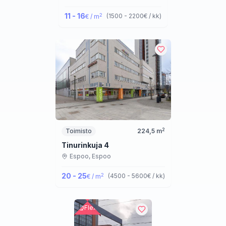
11 - 16
2
(
1500 - 2200
€ / kk
)
€ / m
2
Toimisto
224,5
m
Tinurinkuja 4
Espoo,
Espoo
20 - 25
2
(
4500 - 5600
€ / kk
)
€ / m
Flex