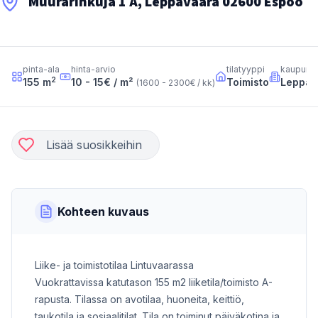
Muurarinkuja 1 A, Leppävaara 02600 Espoo
pinta-ala
hinta-arvio
tilatyyppi
kaupung
2
155
m
10 - 15
€ / m²
Toimisto
Leppäv
(
1600 - 2300
€ / kk
)
Lisää suosikkeihin
Kohteen kuvaus
Liike- ja toimistotilaa Lintuvaarassa
Vuokrattavissa katutason 155 m2 liiketila/toimisto A-
rapusta. Tilassa on avotilaa, huoneita, keittiö,
taukotila ja sosiaalitilat. Tila on toiminut päiväkotina ja