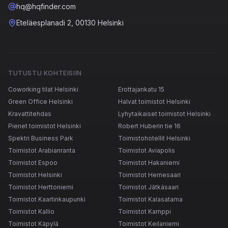
hq@hqfinder.com
Eteläesplanadi 2, 00130 Helsinki
TUTUSTU KOHTEISIIN
Coworking tilat Helsinki
Erottajankatu 15
Green Office Helsinki
Halvat toimistot Helsinki
Kravattitehdas
Lyhytaikaiset toimistot Helsinki
Pienet toimistot Helsinki
Robert Huberin tie 16
Spektri Business Park
Toimistohotellit Helsinki
Toimistot Arabianranta
Toimistot Aviapolis
Toimistot Espoo
Toimistot Hakaniemi
Toimistot Helsinki
Toimistot Hernesaari
Toimistot Herttoniemi
Toimistot Jätkäsaari
Toimistot Kaartinkaupunki
Toimistot Kalasatama
Toimistot Kallio
Toimistot Kamppi
Toimistot Käpylä
Toimistot Keilaniemi