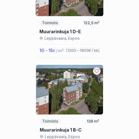
2
Toimisto
122,5
m
Muurarinkuja 1 D-E
Leppävaara,
Espoo
10 - 15
2
(
1200 - 1800
€ / kk
)
€ / m
2
Toimisto
138
m
Muurarinkuja 1 B-C
Leppävaara,
Espoo