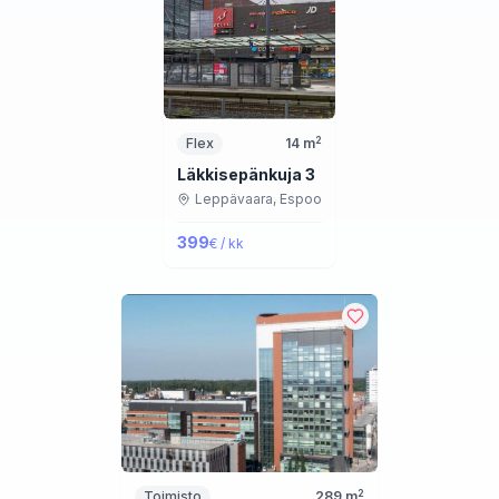
2
Flex
14
m
Läkkisepänkuja 3
Leppävaara,
Espoo
399
€ / kk
2
Toimisto
289
m