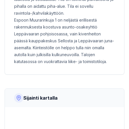
pihalla on aidattu piha-alue. Tila ei sovellu
ravintola-/kahvilakäyttöön.
Espoon Muurarinkuja 1 on neljästä erillisestä
rakennuksesta koostuva asunto-osakeyhtiö
Leppävaaran pohjoisosassa, vain kivenheiton
päässä kauppakeskus Sellosta ja Leppävaaran juna-
asemalta. Kiinteistölle on helppo tulla niin omalla
autolla kuin julkisilla kulkuneuvoilla. Talojen
katutasossa on vuokrattavia liike- ja toimistotiloja.
Sijainti kartalla