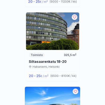
20 - 25
2
(
9000 - 11200
€ / kk
)
€ / m
2
Toimisto
325,5
m
Siltasaarenkatu 18-20
Hakaniemi,
Helsinki
20 - 25
2
(
6500 - 8100
€ / kk
)
€ / m