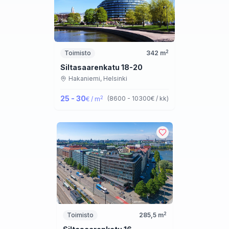
2
Toimisto
342
m
Siltasaarenkatu 18-20
Hakaniemi,
Helsinki
25 - 30
2
(
8600 - 10300
€ / kk
)
€ / m
2
Toimisto
285,5
m