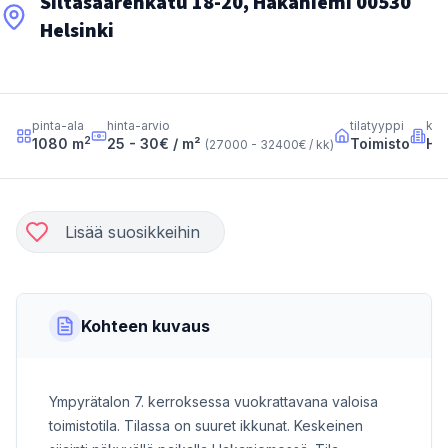
Siltasaarenkatu 18-20, Hakaniemi 00530
Helsinki
pinta-ala
hinta-arvio
tilatyyppi
kau
2
1080
m
25 - 30
€ / m²
Toimisto
Ha
(
27000 - 32400
€ / kk
)
Lisää suosikkeihin
Kohteen kuvaus
Ympyrätalon 7. kerroksessa vuokrattavana valoisa
toimistotila. Tilassa on suuret ikkunat. Keskeinen