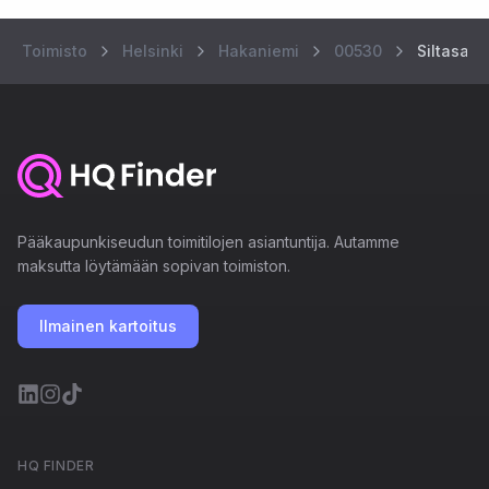
Toimisto
Helsinki
Hakaniemi
00530
Siltasaa
Pääkaupunkiseudun toimitilojen asiantuntija. Autamme
maksutta löytämään sopivan toimiston.
Ilmainen kartoitus
HQ FINDER