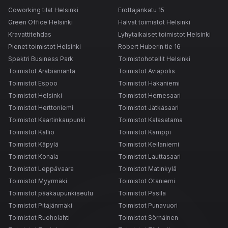
Coworking tilat Helsinki
Erottajankatu 15
Green Office Helsinki
Halvat toimistot Helsinki
Kravattitehdas
Lyhytaikaiset toimistot Helsinki
Pienet toimistot Helsinki
Robert Huberin tie 16
Spektri Business Park
Toimistohotellit Helsinki
Toimistot Arabianranta
Toimistot Aviapolis
Toimistot Espoo
Toimistot Hakaniemi
Toimistot Helsinki
Toimistot Hernesaari
Toimistot Herttoniemi
Toimistot Jätkäsaari
Toimistot Kaartinkaupunki
Toimistot Kalasatama
Toimistot Kallio
Toimistot Kamppi
Toimistot Käpylä
Toimistot Keilaniemi
Toimistot Konala
Toimistot Lauttasaari
Toimistot Leppävaara
Toimistot Matinkylä
Toimistot Myyrmäki
Toimistot Otaniemi
Toimistot pääkaupunkiseutu
Toimistot Pasila
Toimistot Pitäjänmäki
Toimistot Punavuori
Toimistot Ruoholahti
Toimistot Sörnäinen