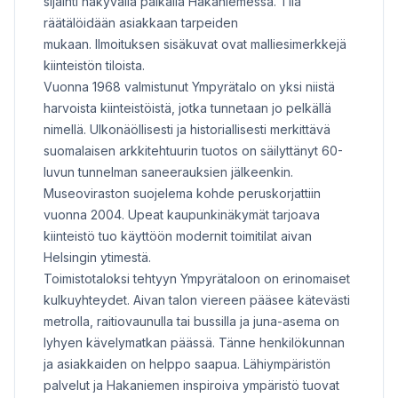
sijainti näkyvällä paikalla Hakaniemessä. Tila
räätälöidään asiakkaan tarpeiden
mukaan. Ilmoituksen sisäkuvat ovat malliesimerkkejä
kiinteistön tiloista.
Vuonna 1968 valmistunut Ympyrätalo on yksi niistä
harvoista kiinteistöistä, jotka tunnetaan jo pelkällä
nimellä. Ulkonäöllisesti ja historiallisesti merkittävä
suomalaisen arkkitehtuurin tuotos on säilyttänyt 60-
luvun tunnelman saneerauksien jälkeenkin.
Museoviraston suojelema kohde peruskorjattiin
vuonna 2004. Upeat kaupunkinäkymät tarjoava
kiinteistö tuo käyttöön modernit toimitilat aivan
Helsingin ytimestä.
Toimistotaloksi tehtyyn Ympyrätaloon on erinomaiset
kulkuyhteydet. Aivan talon viereen pääsee kätevästi
metrolla, raitiovaunulla tai bussilla ja juna-asema on
lyhyen kävelymatkan päässä. Tänne henkilökunnan
ja asiakkaiden on helppo saapua. Lähiympäristön
palvelut ja Hakaniemen inspiroiva ympäristö tuovat