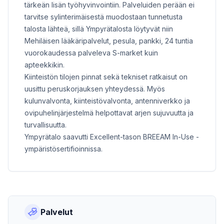
tärkeän lisän työhyvinvointiin. Palveluiden perään ei
tarvitse sylinterimäisestä muodostaan tunnetusta
talosta lähteä, sillä Ympyrätalosta löytyvät niin
Mehiläisen lääkäripalvelut, pesula, pankki, 24 tuntia
vuorokaudessa palveleva S-market kuin
apteekkikin.
Kiinteistön tilojen pinnat sekä tekniset ratkaisut on
uusittu peruskorjauksen yhteydessä. Myös
kulunvalvonta, kiinteistövalvonta, antenniverkko ja
ovipuhelinjärjestelmä helpottavat arjen sujuvuutta ja
turvallisuutta.
Ympyrätalo saavutti Excellent-tason BREEAM In-Use -
ympäristösertifioinnissa.
Palvelut